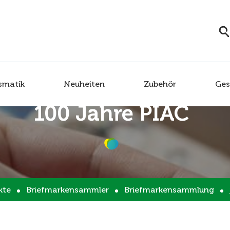
smatik
Neuheiten
Zubehör
Ges
100 Jahre PIAC
kte
Briefmarkensammler
Briefmarkensammlung