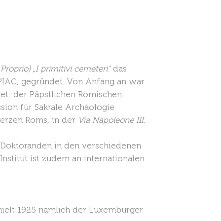
roprio) „I primitivi cemeteri“
das
z PIAC, gegründet. Von Anfang an war
et: der Päpstlichen Römischen
sion für Sakrale Archäologie
Herzen Roms, in der
Via Napoleone III
.
d Doktoranden in den verschiedenen
Institut ist zudem an internationalen
hielt 1925 nämlich der Luxemburger