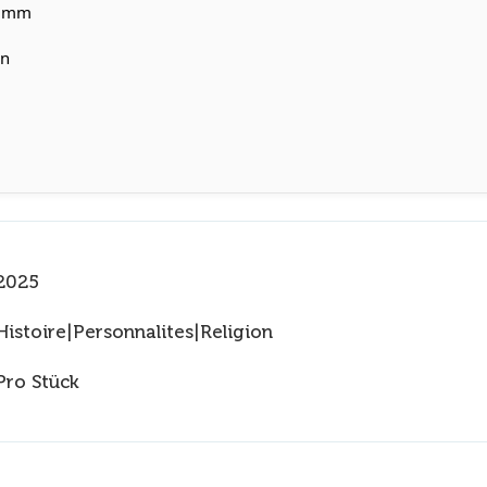
5 mm
en
2025
Histoire|Personnalites|Religion
Pro Stück