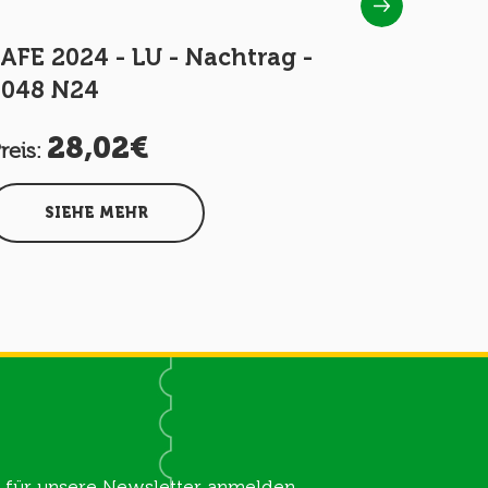
AFE 2024 - LU - Nachtrag -
SAFE 202
2048 N24
Kleinbog
28,02€
11
reis:
Preis:
SIEHE MEHR
SIEH
ch für unsere Newsletter anmelden.