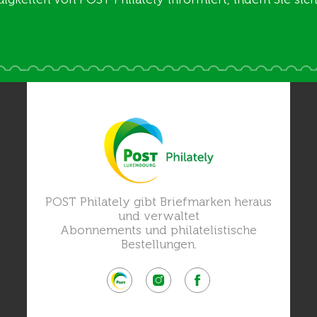
POST Philately gibt Briefmarken heraus
und verwaltet
Abonnements und philatelistische
Bestellungen.