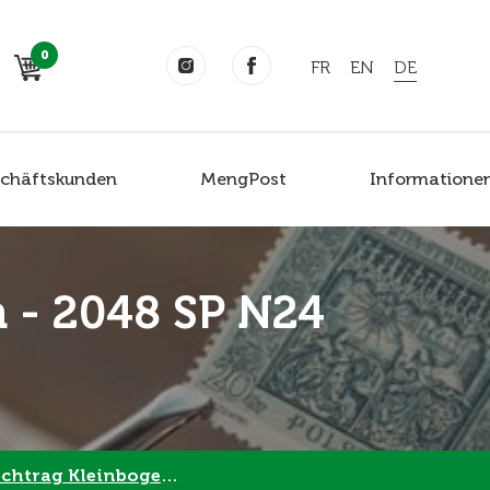
0
FR
EN
DE
chäftskunden
MengPost
Informatione
n - 2048 SP N24
 Kleinbogen - 2048 SP N24