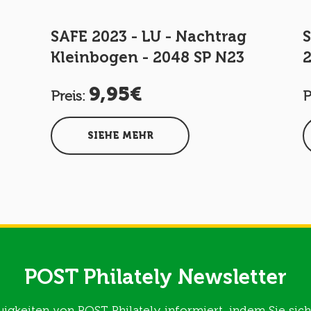
SAFE 2023 - LU - Nachtrag
S
Kleinbogen - 2048 SP N23
9,95€
Preis:
P
SIEHE MEHR
POST Philately Newsletter
uigkeiten von POST Philately informiert, indem Sie si