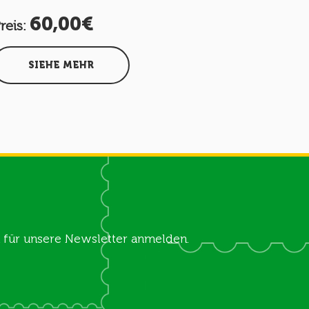
60,00€
62
reis:
Preis:
SIEHE MEHR
SIEH
ch für unsere Newsletter anmelden.