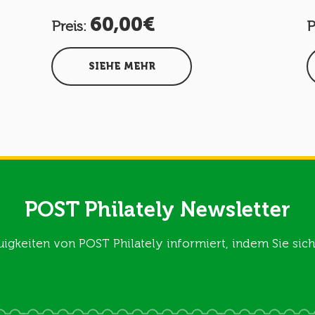
60,00€
Preis:
P
SIEHE MEHR
POST Philately Newsletter
uigkeiten von POST Philately informiert, indem Sie si