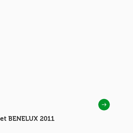
Set BENELUX 2011
Set BEN