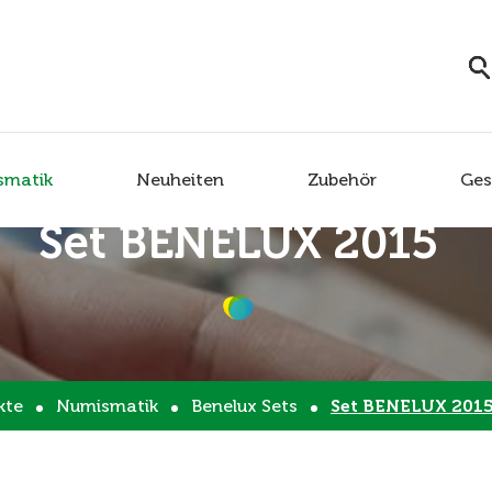
smatik
Neuheiten
Zubehör
Ges
Set BENELUX 2015
kte
Numismatik
Benelux Sets
Set BENELUX 201