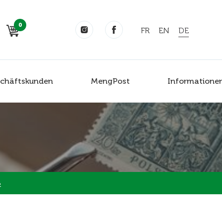
0
FR
EN
DE
chäftskunden
MengPost
Informatione
5