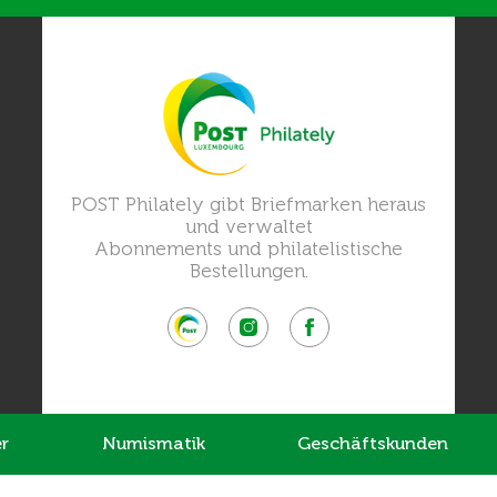
POST Philately gibt Briefmarken heraus
und verwaltet
Abonnements und philatelistische
Bestellungen.
r
Numismatik
Geschäftskunden