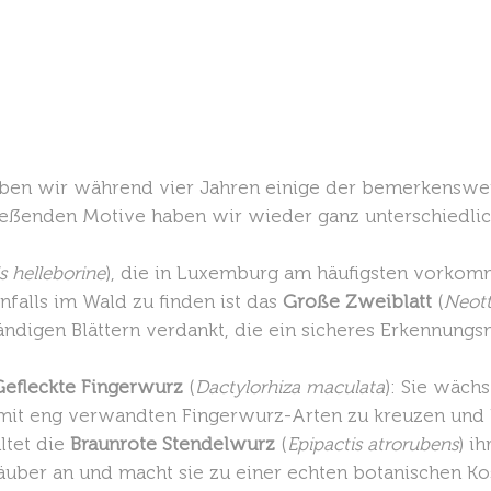
aben wir während vier Jahren einige der bemerkenswe
lieẞenden Motive haben wir wieder ganz unterschiedlic
s helleborine
), die in Luxemburg am häufigsten vorkom
falls im Wald zu finden ist das
Große Zweiblatt
(
Neott
ändigen Blättern verdankt, die ein sicheres Erkennungs
Gefleckte Fingerwurz
(
Dactylorhiza maculata
): Sie wäch
ch mit eng verwandten Fingerwurz-Arten zu kreuzen und
ltet die
Braunrote Stendelwurz
(
Epipactis atrorubens
) i
täuber an und macht sie zu einer echten botanischen Kos