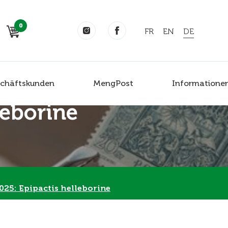
0
FR
EN
DE
chäftskunden
MengPost
Informatione
leborine
25: Epipactis helleborine