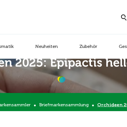
smatik
Neuheiten
Zubehör
Ges
n 2025: Epipactis hel
markensammler
Briefmarkensammlung
Orchideen 20