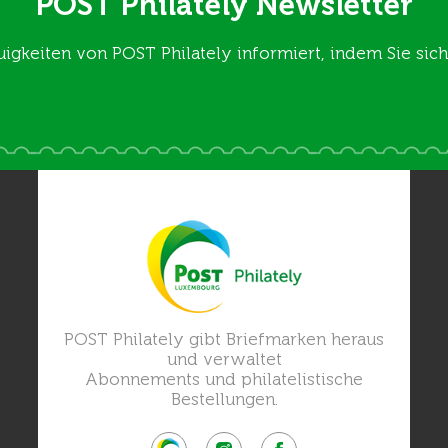
POST Philately Newsletter
uigkeiten von POST Philately informiert, indem Sie si
POST Philately gibt Briefmarken heraus
und verwaltet
Abonnements und philatelistische
Bestellungen.