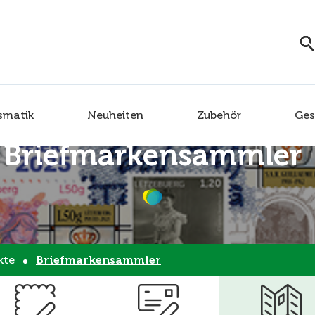
smatik
Neuheiten
Zubehör
Ges
Briefmarkensammler
kte
Briefmarkensammler