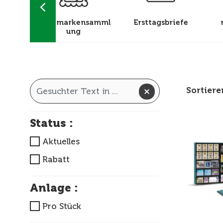
el und
Briefmarkensamml
Ersttagsbriefe
ätze
ung
Sortier
Status :
Aktuelles
Rabatt
Anlage :
Pro Stück