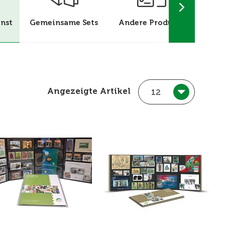
nst
Gemeinsame Sets
Andere Produkte
Sonde
Wer
Angezeigte Artikel
12