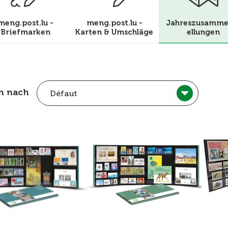
meng.post.lu -
meng.post.lu -
Jahreszusamme
Briefmarken
Karten & Umschläge
ellungen
en nach
Défaut