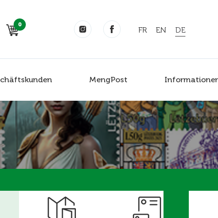
0
FR
EN
DE
chäftskunden
MengPost
Informatione