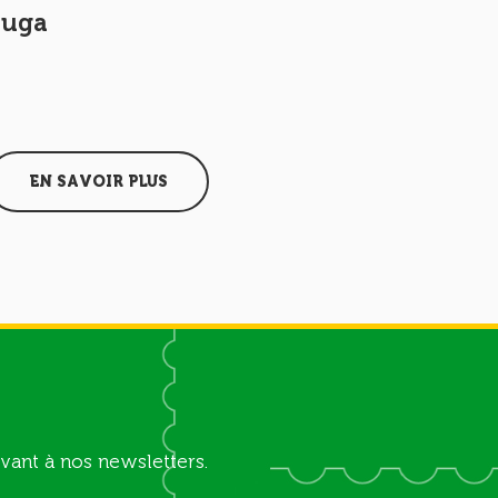
Luga
Madelei
EN SAVOIR PLUS
EN SAV
vant à nos newsletters.