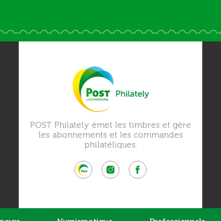
POST Philately émet les timbres et gère
les abonnements et les commandes
philatéliques.