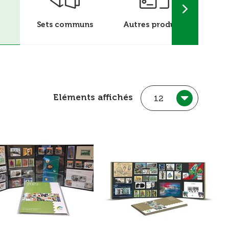
Sets communs
Autres produits
Flamm
Eléments affichés
12