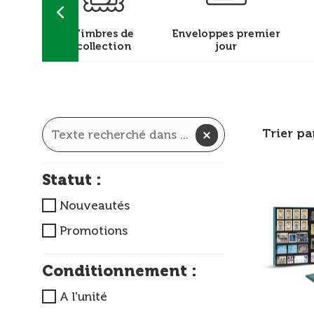
achets
Timbres de
Enveloppes premier
collection
jour
Trier pa
Statut :
Nouveautés
Promotions
Conditionnement :
A l'unité