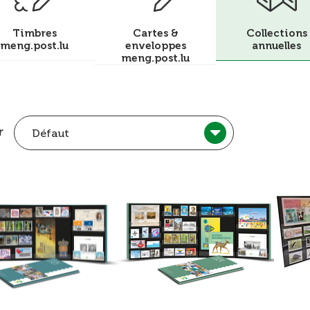
Timbres
Cartes &
Collections
meng.post.lu
enveloppes
annuelles
meng.post.lu
r
Défaut