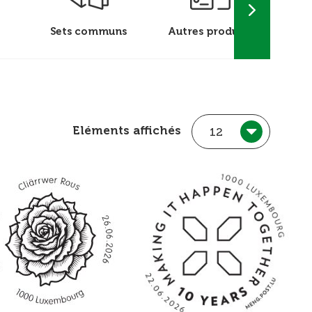
Sets communs
Autres produits
Flamm
Eléments affichés
12