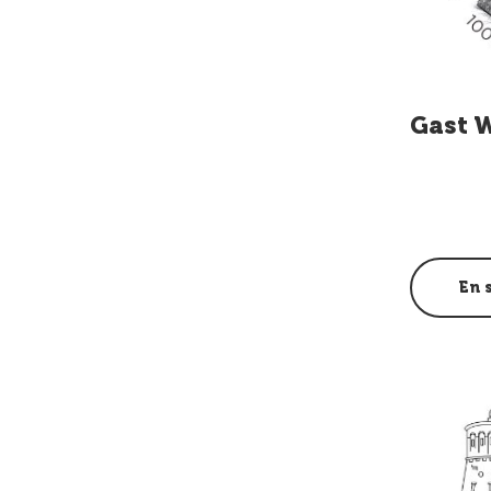
Gast 
En 