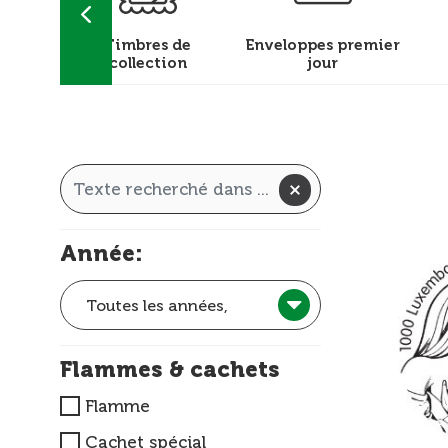
achets
Timbres de
Enveloppes premier
collection
jour
Année:
Toutes les années,
Flammes & cachets
Flamme
Cachet spécial