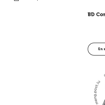
BD Co
En 