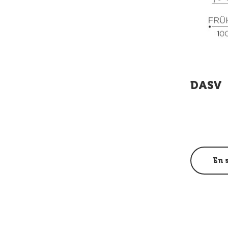
DASV
En 