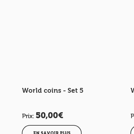
World coins - Set 5
W
50,00€
Prix:
P
EN SAVOIR PLUS