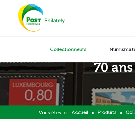
Collectionneurs
Numismati
70 ans
Accueil
Produits
Col
Vous êtes ici :