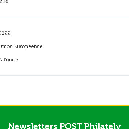
ille
2022
Union Européenne
A l'unité
Newsletters POST Philately