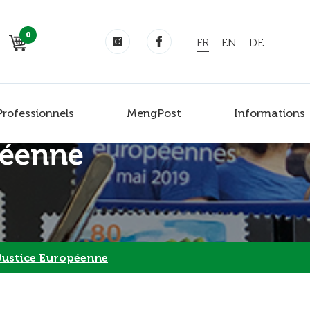
0
FR
EN
DE
Professionnels
MengPost
Informations
péenne
Justice Européenne