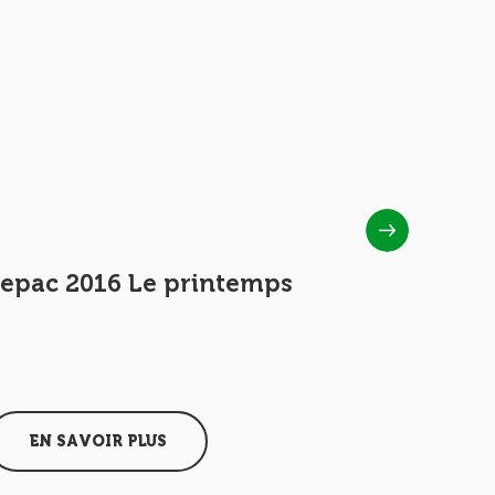
Sepac 2016 Le printemps
Sepac 20
EN SAVOIR PLUS
EN SAV