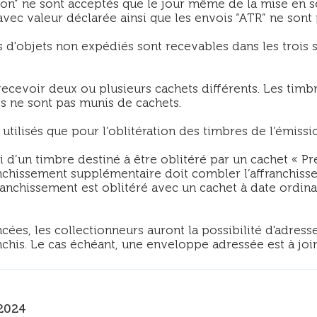
n” ne sont acceptés que le jour même de la mise en s
vec valeur déclarée ainsi que les envois “ATR” ne sont 
 d'objets non expédiés sont recevables dans les trois 
cevoir deux ou plusieurs cachets différents. Les timb
es ne sont pas munis de cachets.
tilisés que pour l’oblitération des timbres de l’émissio
 d’un timbre destiné à être oblitéré par un cachet « P
anchissement supplémentaire doit combler l’affranchisse
anchissement est oblitéré avec un cachet à date ordina
cées, les collectionneurs auront la possibilité d'adre
his. Le cas échéant, une enveloppe adressée est à join
2024