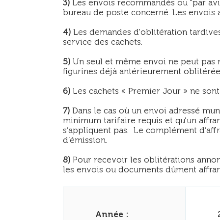
3)
Les envois recommandés ou “par avio
bureau de poste concerné. Les envois a
4)
Les demandes d'oblitération tardives
service des cachets.
5)
Un seul et même envoi ne peut pas re
figurines déjà antérieurement oblitéré
6)
Les cachets « Premier Jour » ne sont u
7)
Dans le cas où un envoi adressé muni
minimum tarifaire requis et qu’un affr
s’appliquent pas. Le complément d’affr
d’émission.
8)
Pour recevoir les oblitérations annon
les envois ou documents dûment affranc
Année :