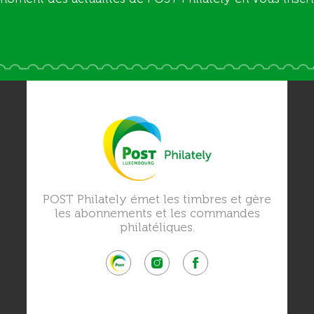
POST Philately émet les timbres et gère
les abonnements et les commandes
philatéliques.