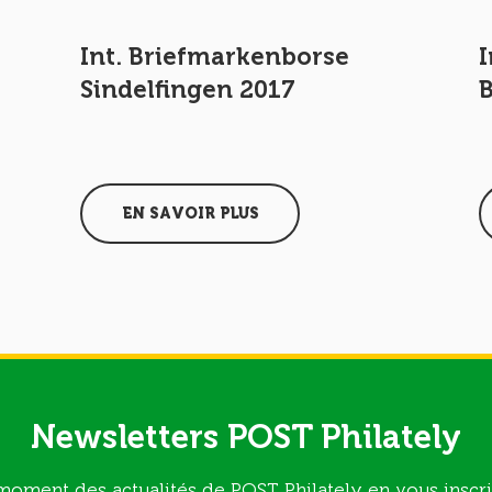
Int. Briefmarkenborse
I
Sindelfingen 2017
EN SAVOIR PLUS
Newsletters POST Philately
moment des actualités de POST Philately en vous inscri