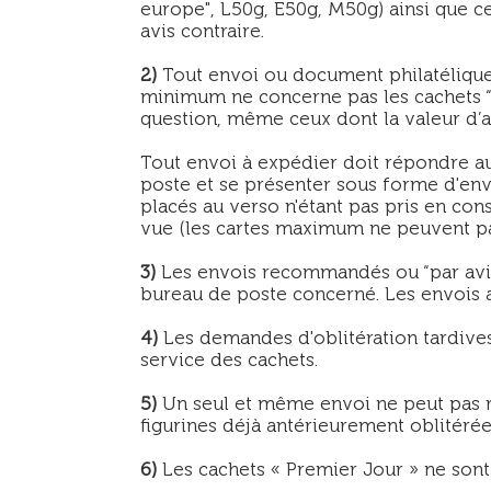
europe", L50g, E50g, M50g) ainsi que ce
avis contraire.
2)
Tout envoi ou document philatélique 
minimum ne concerne pas les cachets “
question, même ceux dont la valeur d’af
Tout envoi à expédier doit répondre au
poste et se présenter sous forme d'enve
placés au verso n'étant pas pris en con
vue (les cartes maximum ne peuvent pa
3)
Les envois recommandés ou “par avio
bureau de poste concerné. Les envois a
4)
Les demandes d'oblitération tardives
service des cachets.
5)
Un seul et même envoi ne peut pas re
figurines déjà antérieurement oblitéré
6)
Les cachets « Premier Jour » ne sont u