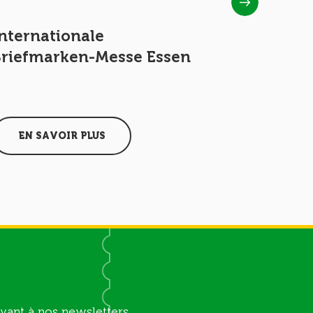
nternationale
Internat
Briefmarken-Messe Essen
Briefma
2015
EN SAVOIR PLUS
EN SAV
vant à nos newsletters.