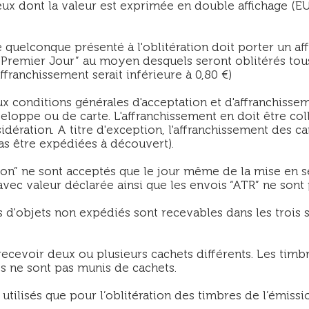
ux dont la valeur est exprimée en double affichage (EU
quelconque présenté à l'oblitération doit porter un a
Premier Jour” au moyen desquels seront oblitérés tous
franchissement serait inférieure à 0,80 €)
x conditions générales d'acceptation et d'affranchissem
loppe ou de carte. L'affranchissement en doit être col
sidération. A titre d'exception, l'affranchissement des
s être expédiées à découvert).
n” ne sont acceptés que le jour même de la mise en s
vec valeur déclarée ainsi que les envois “ATR” ne sont 
 d'objets non expédiés sont recevables dans les trois 
cevoir deux ou plusieurs cachets différents. Les timb
es ne sont pas munis de cachets.
tilisés que pour l’oblitération des timbres de l’émissio