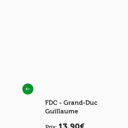
al de la
FDC - Grand-Duc
Guillaume
13,90€
Prix: