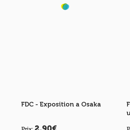
FDC - Exposition a Osaka
F
u
2,90€
Prix:
P