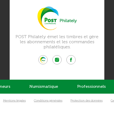
POST Philately émet les timbres et gère
les abonnements et les commandes
philatéliques.
nneurs
Numismatique
Professionnels
Mentions légales
Conditions générales
Protection des données
Ge