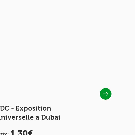
DC - Exposition
FDC - Fo
niverselle a Dubai
Recherc
1,30€
1,5
rix:
Prix: