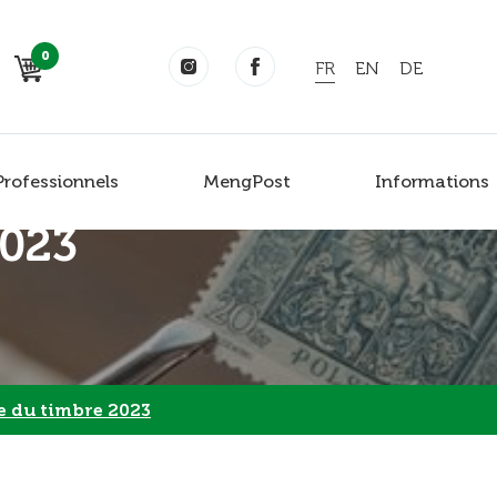
0
FR
EN
DE
Professionnels
MengPost
Informations
2023
e du timbre 2023