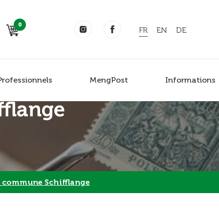
0
FR
EN
DE
Professionnels
MengPost
Informations
fflange
s commune Schifflange