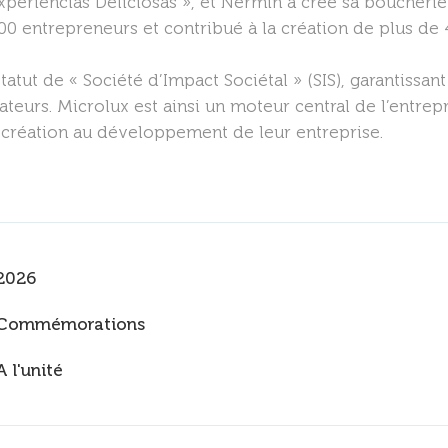
xperiencias Deliciosas », et Nermin a créé sa boucherie
0 entrepreneurs et contribué à la création de plus de 
tatut de « Société d’Impact Sociétal » (SIS), garantissan
teurs. Microlux est ainsi un moteur central de l’entre
création au développement de leur entreprise.
2026
Commémorations
A l'unité