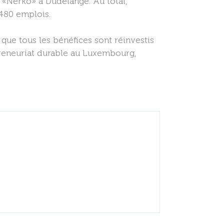
 «Nerko» à Dudelange. Au total,
480 emplois.
t que tous les bénéfices sont réinvestis
preneuriat durable au Luxembourg,