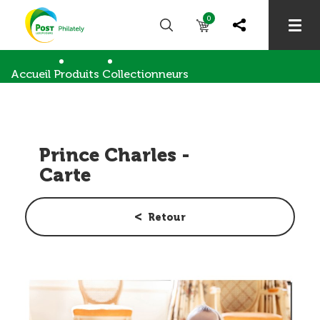
0
Accueil
Produits
Collectionneurs
Cartes & enveloppes meng.post.lu
Prince Charles - Carte
Prince Charles -
Carte
Retour