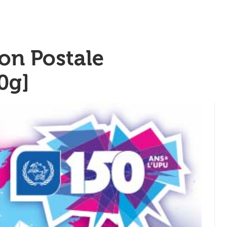
ion Postale
0g]