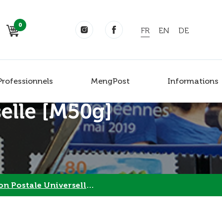
0
FR
EN
DE
Professionnels
MengPost
Informations
selle [M50g]
Postale Universelle [M50g]