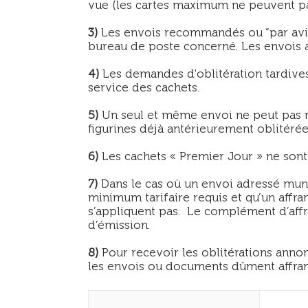
vue (les cartes maximum ne peuvent pa
3)
Les envois recommandés ou “par avio
bureau de poste concerné. Les envois a
4)
Les demandes d'oblitération tardives
service des cachets.
5)
Un seul et même envoi ne peut pas re
figurines déjà antérieurement oblitéré
6)
Les cachets « Premier Jour » ne sont u
7)
Dans le cas où un envoi adressé muni
minimum tarifaire requis et qu’un affr
s’appliquent pas. Le complément d’affr
d’émission.
8)
Pour recevoir les oblitérations annon
les envois ou documents dûment affranc