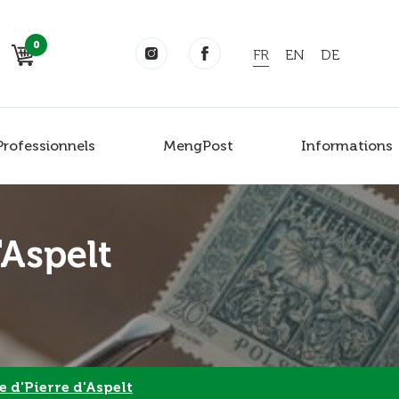
0
FR
EN
DE
Professionnels
MengPost
Informations
'Aspelt
e d'Pierre d'Aspelt