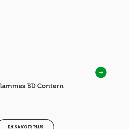
Flammes BD Contern
Flammes
EN SAVOIR PLUS
EN SAV