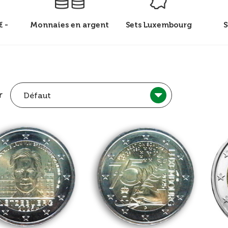
 -
Monnaies en argent
Sets Luxembourg
S
r
Défaut