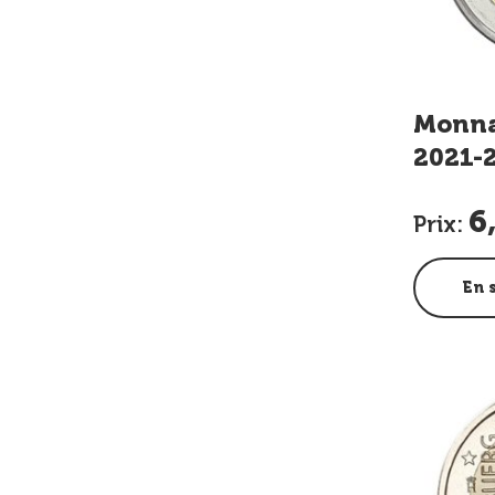
Monnai
2021-2
Grand
6
Photo
Prix:
En 