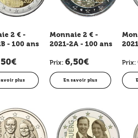
e 2 € -
Monnaie 2 € -
Monn
B - 100 ans
2021-2A - 100 ans
2021
-Duc Jean -
Grand-Duc Jean -
Mar
,50€
6,50€
Relief
Duca
Prix:
Prix:
savoir plus
En savoir plus