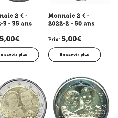
aie 2 € -
Monnaie 2 € -
-3 - 35 ans
2022-2 - 50 ans
gramme
drapeau
5,00€
5,00€
SMUS
Luxembourg
Prix:
En savoir plus
En savoir plus