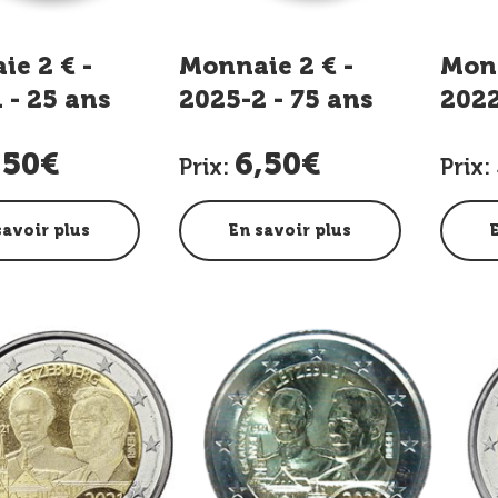
e 2 € -
Monnaie 2 € -
Monn
 - 25 ans
2025-2 - 75 ans
2022
ccession au
de la declaration
pro
,50€
6,50€
 Grand-Duc
Schuman
ERA
Prix:
Prix:
savoir plus
En savoir plus