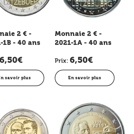
aie 2 € -
Monnaie 2 € -
-1B - 40 ans
2021-1A - 40 ans
iage Grand-
Mariage Grand-
6,50€
6,50€
le - Photo
Ducale - Relief
Prix:
En savoir plus
En savoir plus