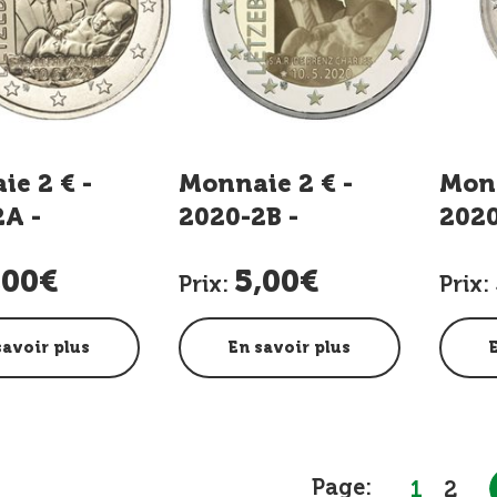
e 2 € -
Monnaie 2 € -
Monn
A -
2020-2B -
2020
ance Prince
Naissance Prince
Prin
,00€
5,00€
s - Relief
Charles - Photo
N
Prix:
Prix:
savoir plus
En savoir plus
Page:
1
2