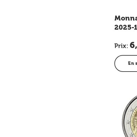
Monnai
2025-1
de l’a
6
trone
Prix:
Henri
En 