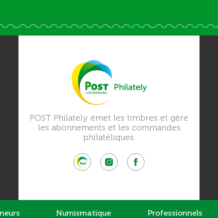
POST Philately émet les timbres et gère
les abonnements et les commandes
philatéliques.
nneurs
Numismatique
Professionnels