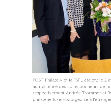
POST Philately et la FSPL étaient le 2 
autrichienne des collectionneurs de t
respectivement Andrée Trommer et Jos
philatélie luxembourgeoise à l’étrange