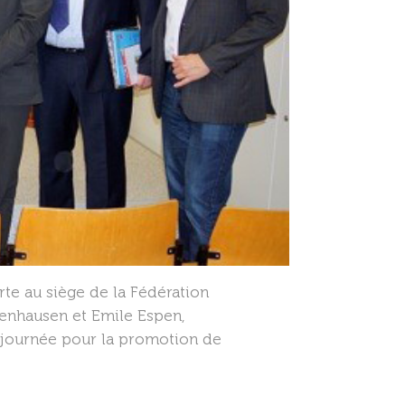
erte au siège de la Fédération
renhausen et Emile Espen,
 journée pour la promotion de