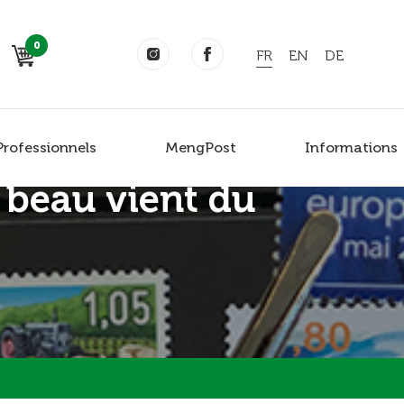
0
FR
EN
DE
Professionnels
MengPost
Informations
 beau vient du