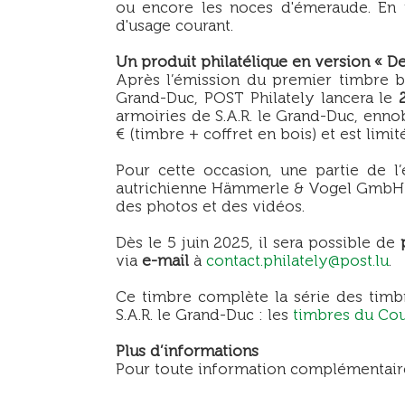
ou encore les noces d'émeraude. En p
d'usage courant.
Un produit philatélique en version « D
Après l’émission du premier timbre b
Grand-Duc, POST Philately lancera le
armoiries de S.A.R. le Grand-Duc, ennob
€ (timbre + coffret en bois) et est limit
Pour cette occasion, une partie de l’
autrichienne Hämmerle & Vogel GmbH & C
des photos et des vidéos.
Dès le 5 juin 2025, il sera possible de
via
e-mail
à
contact.philately@post.lu
.
Ce timbre complète la série des timb
S.A.R. le Grand-Duc : les
timbres du Cou
Plus d’informations
Pour toute information complémentaire