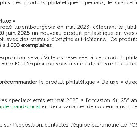
lus des produits philatéliques spéciaux, le Grand-D
eluxe »
rodé luxembourgeois en mai 2025, célébrant le jubilé
20 juin 2025
un nouveau produit philatélique en versio
li avec des cristaux d’origine autrichienne. Ce produi
é à
1.000 exemplaires
.
exposition sera d’ailleurs réservée à ce produit phila
o KG. L'exposition vous invite à découvrir les différ
précommander
le produit philatélique « Deluxe » direc
e
res spéciaux émis en mai 2025 à l’occasion du 25
an
ple grand-ducal
en deux variantes de couleur ainsi qu
 sur l’exposition, contactez l’équipe patrimoine de 