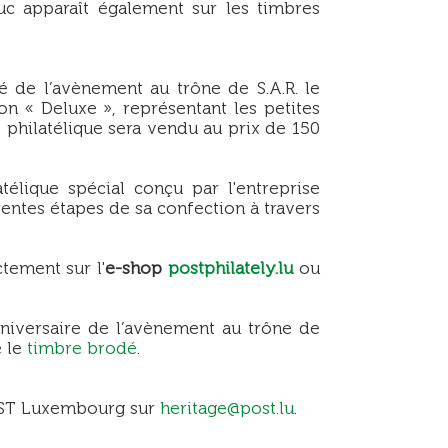
uc apparaît également sur les timbres
 de l’avènement au trône de S.A.R. le
n « Deluxe », représentant les petites
t philatélique sera vendu au prix de 150
télique spécial conçu par l'entreprise
entes étapes de sa confection à travers
tement sur l'
e-shop
postphilately.lu
ou
niversaire de l’avènement au trône de
e le
timbre brodé
.
POST Luxembourg sur
heritage@post.lu
.