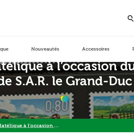
que
Nouveautés
Accessoires
télique à l’occasion du
de S.A.R. le Grand-Duc
asion du jubilé d’argent de S.A.R. le Grand-Duc