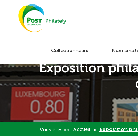
Collectionneurs
Numismati
Exposition phila
Accueil
Exposition philatélique à l’occ
Vous êtes ici :