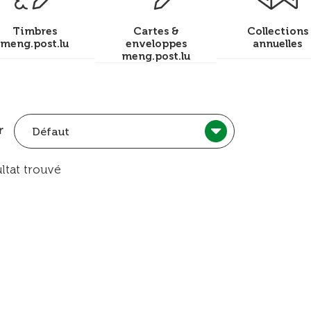
Timbres
Cartes &
Collections
meng.post.lu
enveloppes
annuelles
meng.post.lu
r
Défaut
ltat trouvé