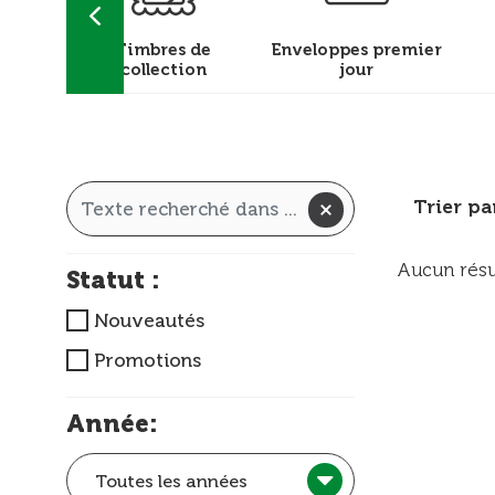
achets
Timbres de
Enveloppes premier
collection
jour
Trier pa
Aucun résu
Statut :
Nouveautés
Promotions
Année:
Toutes les années