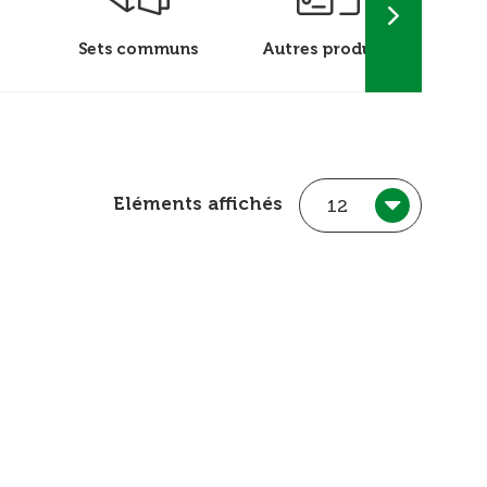
Sets communs
Autres produits
Flamm
Eléments affichés
12