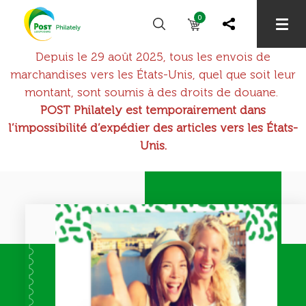
0
Depuis le 29 août 2025, tous les envois de
marchandises vers les États-Unis, quel que soit leur
montant, sont soumis à des droits de douane.
POST Philately est temporairement dans
l’impossibilité d’expédier des articles vers les États-
Unis.