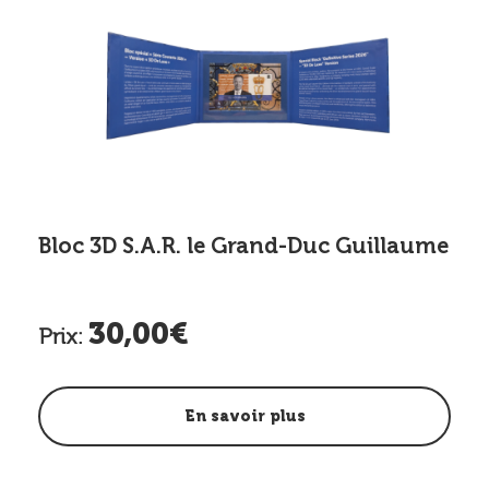
n -
Bloc 3D S.A.R. le Grand-Duc Guillaume
Blo
30,00€
Prix:
Pri
En savoir plus