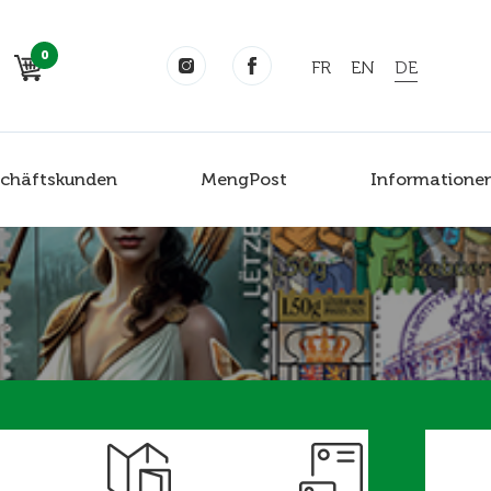
0
FR
EN
DE
chäftskunden
MengPost
Informatione