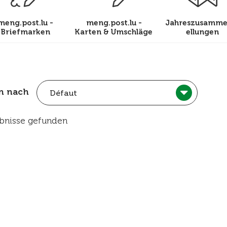
meng.post.lu -
meng.post.lu -
Jahreszusamme
Briefmarken
Karten & Umschläge
ellungen
en nach
Défaut
bnisse gefunden