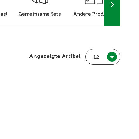
nst
Gemeinsame Sets
Andere Produkte
Sonde
Wer
Angezeigte Artikel
12