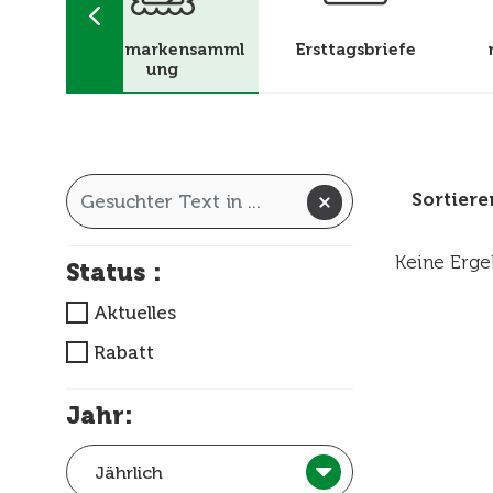
el und
Briefmarkensamml
Ersttagsbriefe
ätze
ung
Sortier
Keine Erge
Status :
Aktuelles
Rabatt
Jahr:
Jährlich