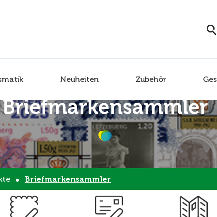
smatik
Neuheiten
Zubehör
Ges
Briefmarkensammler
kte
Briefmarkensammler