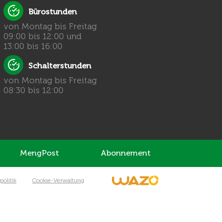
Bürostunden
von Montag bis Freitag
09:00 bis 12:00 und
13:00 bis 16:00
Schalterstunden
von Montag bis Freitag
08:30 bis 12:00
MengPost
Abonnement
olitik
Cookie-Verwaltung